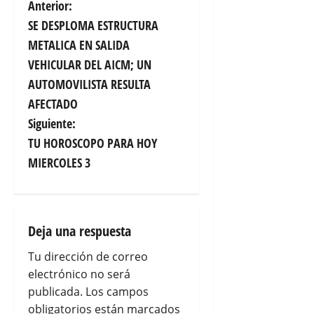
N
Anterior:
SE DESPLOMA ESTRUCTURA
a
METALICA EN SALIDA
v
VEHICULAR DEL AICM; UN
AUTOMOVILISTA RESULTA
e
AFECTADO
g
Siguiente:
TU HOROSCOPO PARA HOY
a
MIERCOLES 3
c
i
Deja una respuesta
ó
Tu dirección de correo
n
electrónico no será
publicada.
Los campos
d
obligatorios están marcados