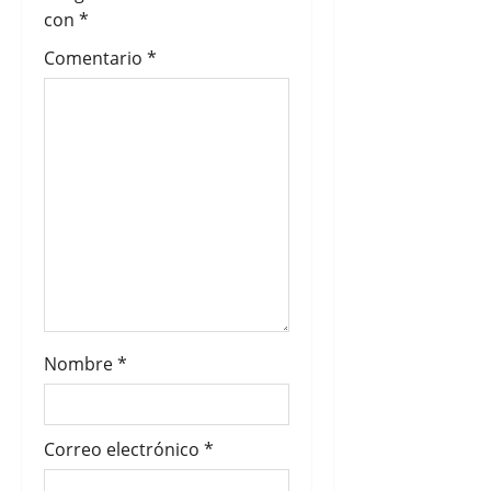
e
con
*
Comentario
*
e
n
t
r
a
d
a
Nombre
*
s
Correo electrónico
*