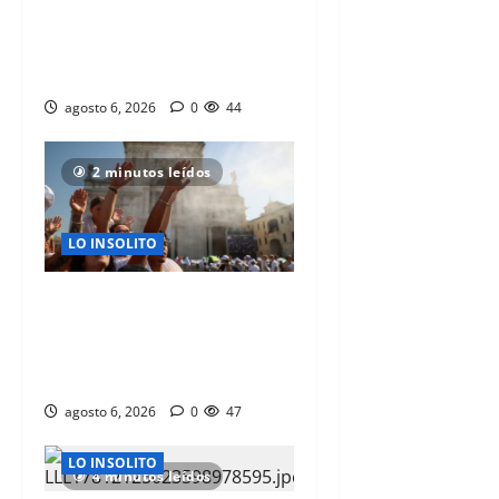
¿QUE ENFERMEDAD PROVOCA
EL GUSANO BARRENADOR EN
HUMANOS?
agosto 6, 2026
0
44
2 minutos leídos
LO INSOLITO
POR PRIMERA VEZ, LAS 27
PRINCIPALES CIUDADES DE
ITALIA ESTAN EN ALERTA ROJA
POR CALOR
agosto 6, 2026
0
47
LO INSOLITO
4 minutos leídos