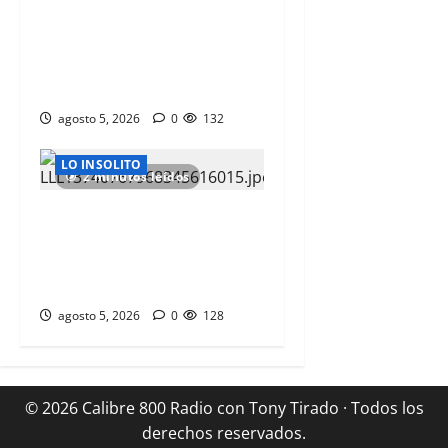
‘COMO CUADRO DE VAN GOGH’;
LAS FOTOS MAS NITIDAS DE LA
SUPERFICIE SOLAR CAPTAN
PATRONES PLUMOSOS
agosto 5, 2026
0
132
LO INSOLITO
2 minutos leídos
CAPTAN LA CAIDA DE UN RAYO
QUE CAUSA LA MUERTE A UN
FUTBOLISTA DURANTE UN
PARTIDO AMATEUR
agosto 5, 2026
0
128
© 2026 Calibre 800 Radio con Tony Tirado · Todos los
derechos reservados.