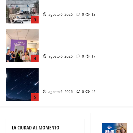
SALA DE LACTANCIA DE LA SUBSECRETARIA DE
DESARROLLO HUMANO EN CIUDA JUAREZ
agosto 6, 2026
0
17
4
VIVE LA LLUVIA DE ESTRELLAS PERSEIDAS
CON LA NASA
agosto 6, 2026
0
45
5
EL CONGO MANTIENE VIGILANCIA EN UN
BARCO TRAS LA MUERTE DE PASAJERO CON
POSIBLES DEL EBOLA
agosto 6, 2026
0
6
1
DENUNCIARAN A CRUZ ANTE LA AUDITORIA
SUPERIOR DEL ESTADO
LA CIUDAD AL MOMENTO
agosto 6, 2026
0
7