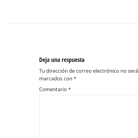
e
g
a
c
i
Deja una respuesta
ó
Tu dirección de correo electrónico no será
marcados con
*
n
Comentario
*
d
e
e
n