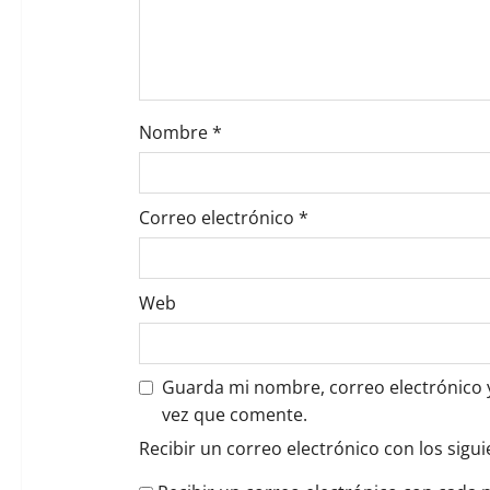
t
r
a
Nombre
*
d
a
Correo electrónico
*
s
Web
Guarda mi nombre, correo electrónico 
vez que comente.
Recibir un correo electrónico con los sigu