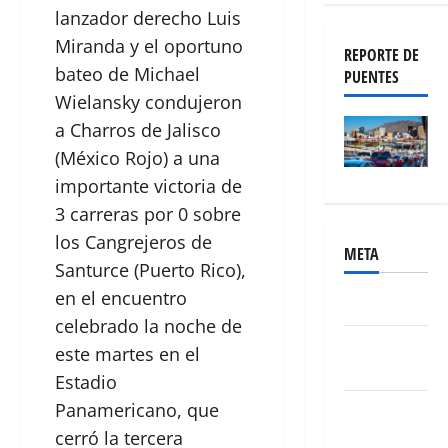
lanzador derecho Luis
Miranda y el oportuno
REPORTE DE
bateo de Michael
PUENTES
Wielansky condujeron
a Charros de Jalisco
(México Rojo) a una
importante victoria de
3 carreras por 0 sobre
los Cangrejeros de
META
Santurce (Puerto Rico),
en el encuentro
Acceder
celebrado la noche de
Feed de
este martes en el
entradas
Estadio
Panamericano, que
Feed de
comentarios
cerró la tercera