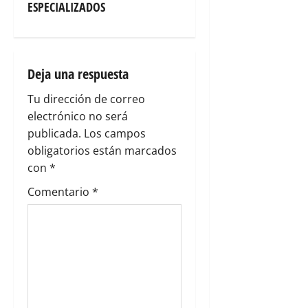
a
ESPECIALIZADOS
c
i
Deja una respuesta
ó
Tu dirección de correo
n
electrónico no será
publicada.
Los campos
d
obligatorios están marcados
e
con
*
Comentario
*
e
n
t
r