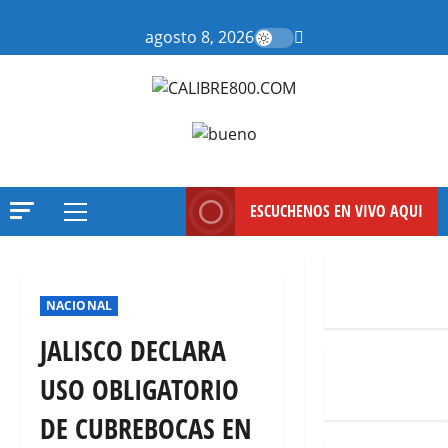
Saltar
al
agosto 8, 2026
contenido
ESCUCHENOS EN VIVO AQUI
Menú
principal
NACIONAL
JALISCO DECLARA
USO OBLIGATORIO
DE CUBREBOCAS EN