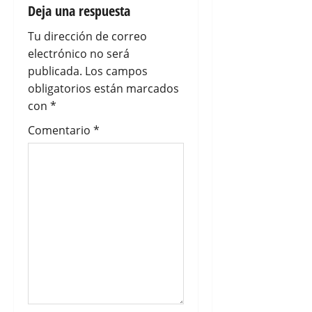
Deja una respuesta
ó
Tu dirección de correo
n
electrónico no será
publicada.
Los campos
d
obligatorios están marcados
e
con
*
Comentario
*
e
n
t
r
a
d