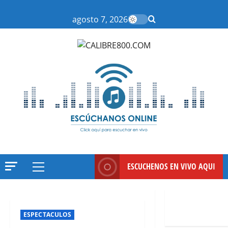
Saltar
al
agosto 7, 2026
contenido
ESCUCHENOS EN VIVO AQUI
Menú
principal
ESPECTACULOS