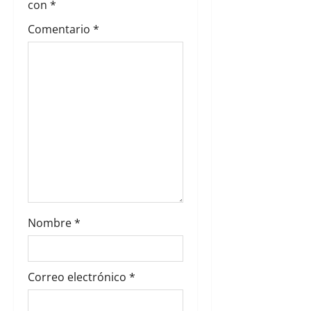
con
*
d
Comentario
*
e
e
n
t
r
a
d
Nombre
*
a
s
Correo electrónico
*