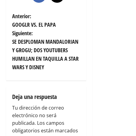
N
Anterior:
GOOGLR VS. EL PAPA
a
Siguiente:
v
SE DESPLOMAN MANDALORIAN
Y GROGU; DOS YOUTUBERS
e
HUMILLAN EN TAQUILLA A STAR
g
WARS Y DISNEY
a
c
Deja una respuesta
i
Tu dirección de correo
electrónico no será
ó
publicada.
Los campos
n
obligatorios están marcados