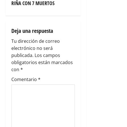
RIÑA CON 7 MUERTOS
i
ó
n
Deja una respuesta
Tu dirección de correo
d
electrónico no será
e
publicada.
Los campos
obligatorios están marcados
e
con
*
n
Comentario
*
t
r
a