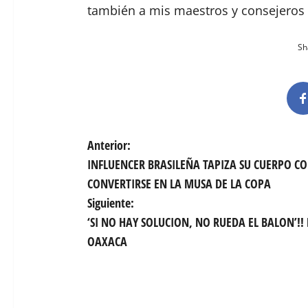
también a mis maestros y consejeros p
Sha
N
Anterior:
INFLUENCER BRASILEÑA TAPIZA SU CUERPO C
a
CONVERTIRSE EN LA MUSA DE LA COPA
v
Siguiente:
‘SI NO HAY SOLUCION, NO RUEDA EL BALON’!!
e
OAXACA
g
a