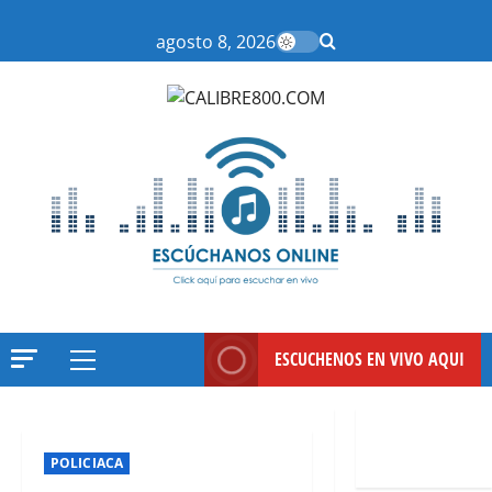
Saltar
al
agosto 8, 2026
contenido
ESCUCHENOS EN VIVO AQUI
Menú
principal
POLICIACA