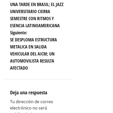
UNA TARDE EN BRASIL; EL JAZZ
a
UNIVERSITARIO CIERRA
v
SEMESTRE CON RITMOS Y
ESENCIA LATINOAMERICANA
e
Siguiente:
g
SE DESPLOMA ESTRUCTURA
METALICA EN SALIDA
a
VEHICULAR DEL AICM; UN
c
AUTOMOVILISTA RESULTA
AFECTADO
i
ó
n
Deja una respuesta
Tu dirección de correo
d
electrónico no será