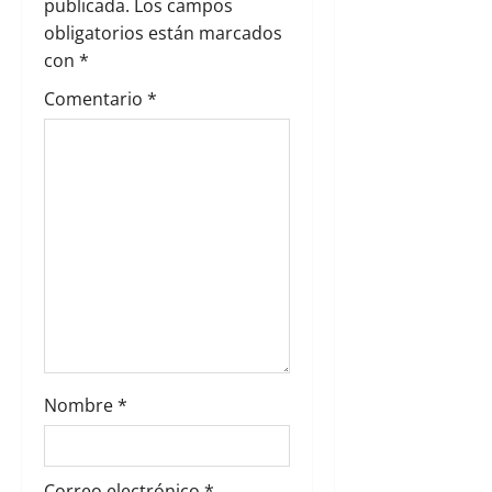
e
publicada.
Los campos
obligatorios están marcados
e
con
*
n
Comentario
*
t
r
a
d
a
s
Nombre
*
Correo electrónico
*