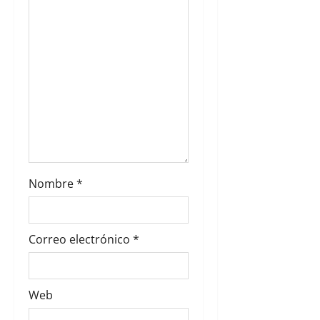
n
t
r
a
d
a
Nombre
*
s
Correo electrónico
*
Web