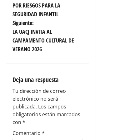
v
POR RIESGOS PARA LA
SEGURIDAD INFANTIL
e
Siguiente:
g
LA UACJ INVITA AL
CAMPAMENTO CULTURAL DE
a
VERANO 2026
c
i
Deja una respuesta
ó
Tu dirección de correo
n
electrónico no será
publicada.
Los campos
d
obligatorios están marcados
e
con
*
Comentario
*
e