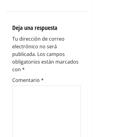
a
c
i
Deja una respuesta
Tu dirección de correo
ó
electrónico no será
n
publicada.
Los campos
obligatorios están marcados
d
con
*
e
Comentario
*
e
n
t
r