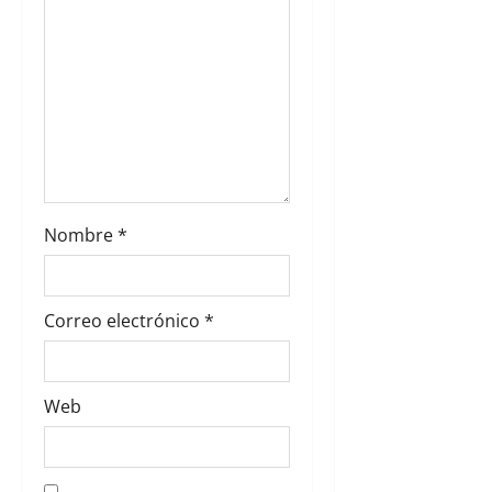
t
r
a
d
a
Nombre
*
s
Correo electrónico
*
Web