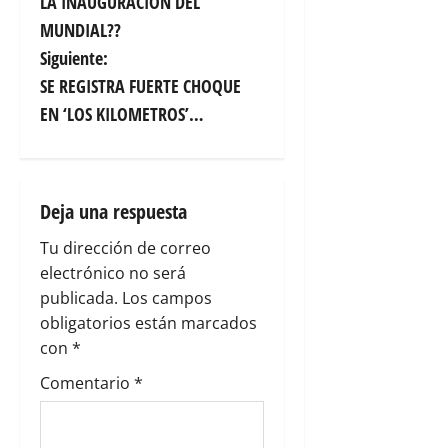
LA INAUGURACION DEL
e
MUNDIAL??
g
Siguiente:
SE REGISTRA FUERTE CHOQUE
a
EN ‘LOS KILOMETROS’…
c
i
Deja una respuesta
ó
Tu dirección de correo
n
electrónico no será
publicada.
Los campos
d
obligatorios están marcados
e
con
*
Comentario
*
e
n