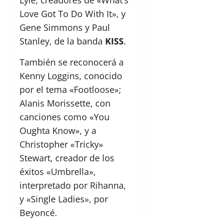
Lyle, creadores de «What’s
Love Got To Do With It», y
Gene Simmons y Paul
Stanley, de la banda
KISS
.
También se reconocerá a
Kenny Loggins, conocido
por el tema «Footloose»;
Alanis Morissette, con
canciones como «You
Oughta Know», y a
Christopher «Tricky»
Stewart, creador de los
éxitos «Umbrella»,
interpretado por Rihanna,
y «Single Ladies», por
Beyoncé.