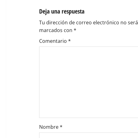
ó
Deja una respuesta
n
Tu dirección de correo electrónico no será
d
marcados con
*
e
Comentario
*
e
n
t
r
a
d
Nombre
*
a