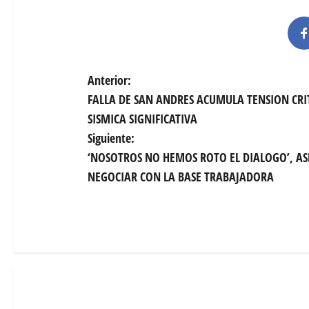
N
Anterior:
FALLA DE SAN ANDRES ACUMULA TENSION CRIT
a
SISMICA SIGNIFICATIVA
v
Siguiente:
‘NOSOTROS NO HEMOS ROTO EL DIALOGO’, AS
e
NEGOCIAR CON LA BASE TRABAJADORA
g
a
c
i