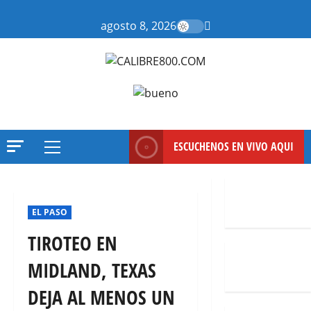
Saltar
al
agosto 8, 2026
contenido
ESCUCHENOS EN VIVO AQUI
Menú
principal
EL PASO
TIROTEO EN
MIDLAND, TEXAS
DEJA AL MENOS UN