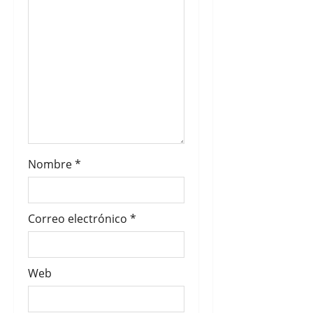
t
r
a
d
a
s
Nombre
*
Correo electrónico
*
Web