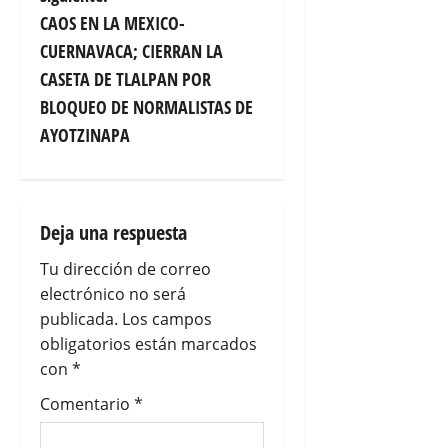
g
CAOS EN LA MEXICO-
CUERNAVACA; CIERRAN LA
a
CASETA DE TLALPAN POR
c
BLOQUEO DE NORMALISTAS DE
AYOTZINAPA
i
ó
n
Deja una respuesta
Tu dirección de correo
d
electrónico no será
e
publicada.
Los campos
obligatorios están marcados
e
con
*
n
Comentario
*