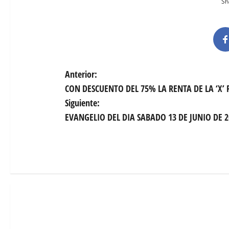
Sha
N
Anterior:
CON DESCUENTO DEL 75% LA RENTA DE LA ‘X’ 
a
Siguiente:
v
EVANGELIO DEL DIA SABADO 13 DE JUNIO DE 2
e
g
a
c
i