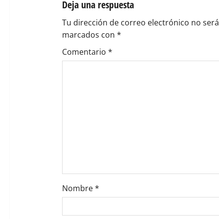
Deja una respuesta
ó
Tu dirección de correo electrónico no será
marcados con
*
n
Comentario
*
d
e
e
n
t
r
a
Nombre
*
d