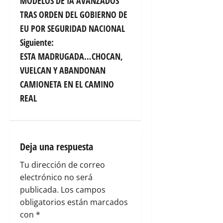
MODELOS DE IA AVANZADOS
v
TRAS ORDEN DEL GOBIERNO DE
EU POR SEGURIDAD NACIONAL
e
Siguiente:
g
ESTA MADRUGADA…CHOCAN,
VUELCAN Y ABANDONAN
a
CAMIONETA EN EL CAMINO
c
REAL
i
ó
Deja una respuesta
n
Tu dirección de correo
electrónico no será
d
publicada.
Los campos
e
obligatorios están marcados
con
*