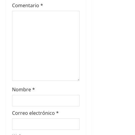
e
Comentario
*
n
t
r
a
d
a
s
Nombre
*
Correo electrónico
*