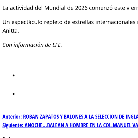
La actividad del Mundial de 2026 comenzó este vier
Un espectáculo repleto de estrellas internacionales r
Anitta.
Con información de EFE.
Navegación
Anterior:
ROBAN ZAPATOS Y BALONES A LA SELECCION DE ING
Siguiente:
ANOCHE…BALEAN A HOMBRE EN LA COL.MANUEL VA
de