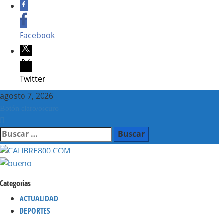
Facebook
Twitter
Saltar
agosto 7, 2026
al
Botón claro/oscuro
contenido
Buscar:
Categorías
ACTUALIDAD
DEPORTES