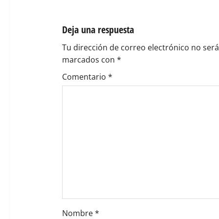
c
i
Deja una respuesta
ó
Tu dirección de correo electrónico no será
marcados con
*
n
Comentario
*
d
e
e
n
t
r
a
Nombre
*