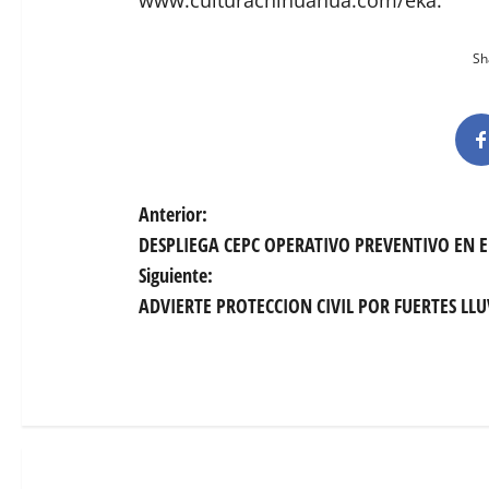
www.culturachihuahua.com/eka.
Sha
N
Anterior:
DESPLIEGA CEPC OPERATIVO PREVENTIVO EN 
a
Siguiente:
v
ADVIERTE PROTECCION CIVIL POR FUERTES LLU
e
g
a