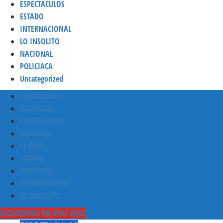
ESPECTACULOS
ESTADO
INTERNACIONAL
LO INSOLITO
NACIONAL
POLICIACA
Uncategorized
Menú
ACTUALIDAD
principal
POLICIACA
ESPECTACULOS
DEPORTES
EL PASO
ESTADO
NACIONAL
INTERNACIONAL
LO INSOLITO
ESCUCHENOS EN VIVO AQUI