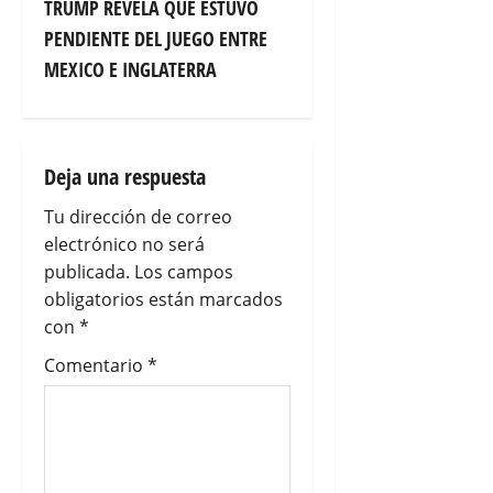
TRUMP REVELA QUE ESTUVO
a
PENDIENTE DEL JUEGO ENTRE
c
MEXICO E INGLATERRA
i
ó
Deja una respuesta
n
Tu dirección de correo
electrónico no será
d
publicada.
Los campos
e
obligatorios están marcados
con
*
e
Comentario
*
n
t
r