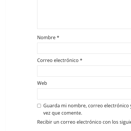
t
r
a
d
Nombre
*
a
Correo electrónico
*
s
Web
Guarda mi nombre, correo electrónico 
vez que comente.
Recibir un correo electrónico con los sigu