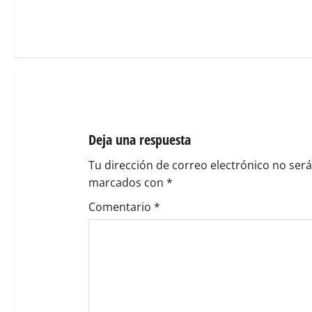
g
a
c
i
ó
Deja una respuesta
n
Tu dirección de correo electrónico no será
marcados con
*
d
Comentario
*
e
e
n