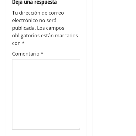
Deja una respuesta
n
Tu dirección de correo
electrónico no será
d
publicada.
Los campos
e
obligatorios están marcados
con
*
e
Comentario
*
n
t
r
a
d
a