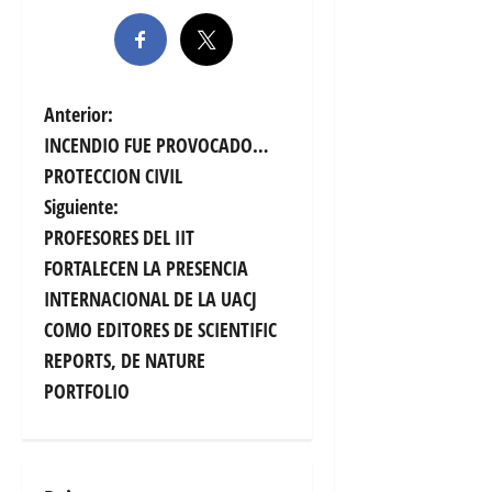
N
Anterior:
INCENDIO FUE PROVOCADO…
a
PROTECCION CIVIL
v
Siguiente:
PROFESORES DEL IIT
e
FORTALECEN LA PRESENCIA
g
INTERNACIONAL DE LA UACJ
COMO EDITORES DE SCIENTIFIC
a
REPORTS, DE NATURE
c
PORTFOLIO
i
ó