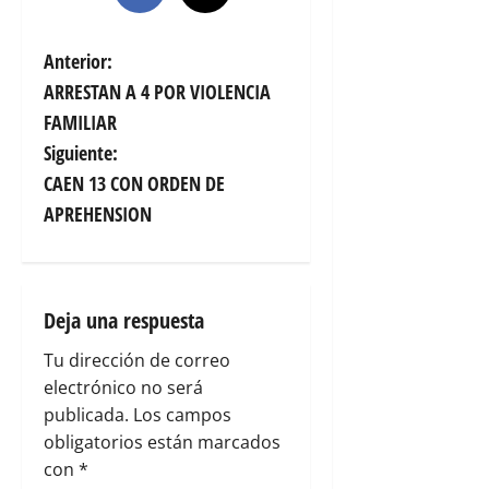
N
Anterior:
ARRESTAN A 4 POR VIOLENCIA
a
FAMILIAR
v
Siguiente:
CAEN 13 CON ORDEN DE
e
APREHENSION
g
a
Deja una respuesta
c
Tu dirección de correo
i
electrónico no será
publicada.
Los campos
ó
obligatorios están marcados
n
con
*