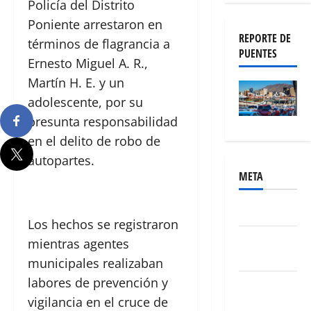
Policía del Distrito
Poniente arrestaron en
REPORTE DE
términos de flagrancia a
PUENTES
Ernesto Miguel A. R.,
Martín H. E. y un
adolescente, por su
presunta responsabilidad
en el delito de robo de
autopartes.
META
Acceder
Los hechos se registraron
Feed de
mientras agentes
entradas
municipales realizaban
labores de prevención y
Feed de
vigilancia en el cruce de
comentarios