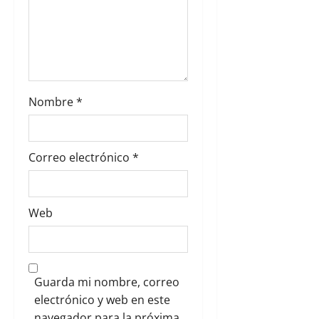
r
a
d
Nombre
*
a
s
Correo electrónico
*
Web
Guarda mi nombre, correo
electrónico y web en este
navegador para la próxima