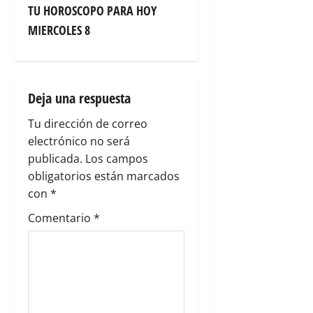
g
TU HOROSCOPO PARA HOY
MIERCOLES 8
a
c
i
Deja una respuesta
Tu dirección de correo
ó
electrónico no será
n
publicada.
Los campos
obligatorios están marcados
d
con
*
e
Comentario
*
e
n
t