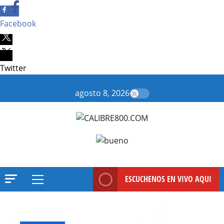
Facebook
Twitter
Saltar
al
agosto 8, 2026
contenido
ESCUCHENOS EN VIVO AQUI
Menú
principal