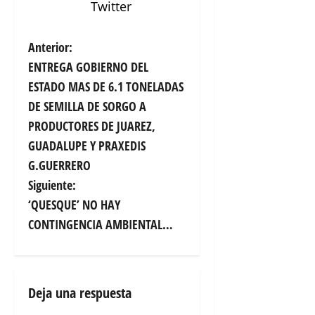
Twitter
N
Anterior:
ENTREGA GOBIERNO DEL
a
ESTADO MAS DE 6.1 TONELADAS
v
DE SEMILLA DE SORGO A
e
PRODUCTORES DE JUAREZ,
GUADALUPE Y PRAXEDIS
g
G.GUERRERO
a
Siguiente:
c
‘QUESQUE’ NO HAY
CONTINGENCIA AMBIENTAL…
i
ó
n
Deja una respuesta
d