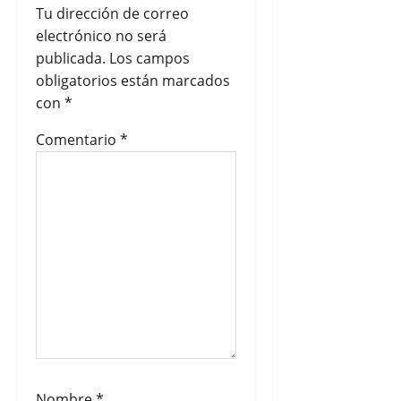
Tu dirección de correo
e
electrónico no será
e
publicada.
Los campos
obligatorios están marcados
n
con
*
t
Comentario
*
r
a
d
a
s
Nombre
*