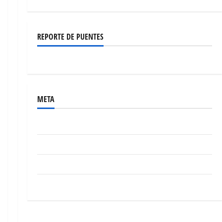
REPORTE DE PUENTES
META
Acceder
Feed de entradas
Feed de comentarios
WordPress.org