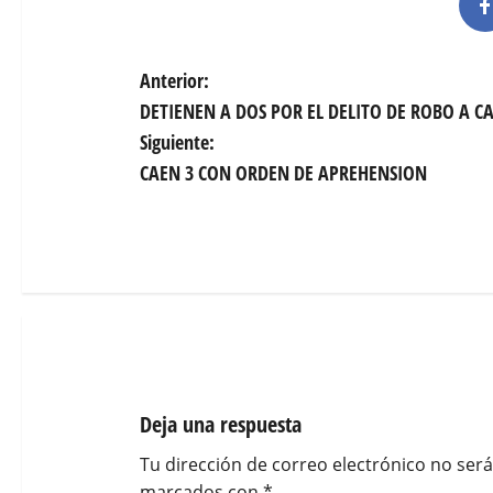
N
Anterior:
DETIENEN A DOS POR EL DELITO DE ROBO A C
a
Siguiente:
v
CAEN 3 CON ORDEN DE APREHENSION
e
g
a
c
i
Deja una respuesta
ó
Tu dirección de correo electrónico no será
marcados con
*