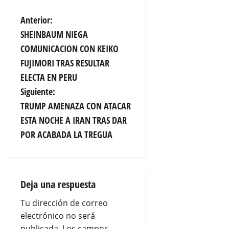
N
Anterior:
SHEINBAUM NIEGA
a
COMUNICACION CON KEIKO
v
FUJIMORI TRAS RESULTAR
ELECTA EN PERU
e
Siguiente:
g
TRUMP AMENAZA CON ATACAR
ESTA NOCHE A IRAN TRAS DAR
a
POR ACABADA LA TREGUA
c
i
Deja una respuesta
ó
Tu dirección de correo
n
electrónico no será
publicada.
Los campos