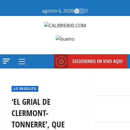
Saltar
al
agosto 6, 2026
contenido
ESCUCHENOS EN VIVO AQUI
Menú
principal
LO INSOLITO
‘EL GRIAL DE
CLERMONT-
TONNERRE’, QUE