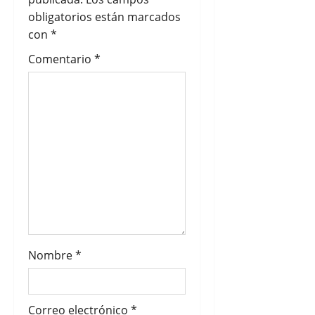
d
obligatorios están marcados
e
con
*
Comentario
*
e
n
t
r
a
d
a
Nombre
*
s
Correo electrónico
*