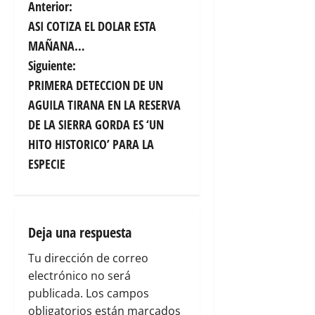
N
Anterior:
ASI COTIZA EL DOLAR ESTA
a
MAÑANA…
v
Siguiente:
PRIMERA DETECCION DE UN
e
AGUILA TIRANA EN LA RESERVA
g
DE LA SIERRA GORDA ES ‘UN
HITO HISTORICO’ PARA LA
a
ESPECIE
c
i
Deja una respuesta
ó
Tu dirección de correo
n
electrónico no será
publicada.
Los campos
d
obligatorios están marcados