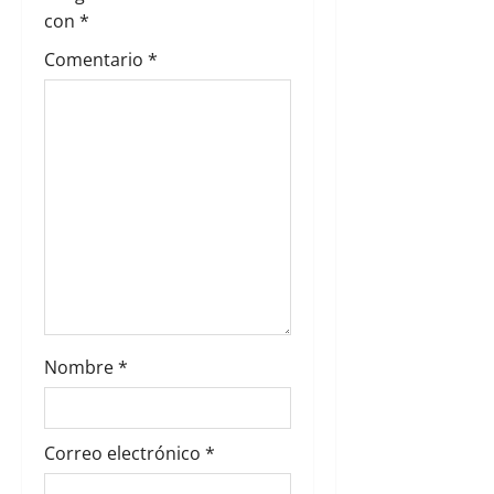
e
con
*
Comentario
*
e
n
t
r
a
d
a
Nombre
*
s
Correo electrónico
*