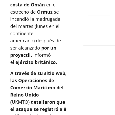
Feed de
costa de Omán
en el
entradas
estrecho de
Ormuz
se
incendió la madrugada
Feed de
del martes (lunes en el
comentarios
continente
WordPress.org
americano) después de
ser alcanzado
por un
proyectil,
informó
el
ejército británico.
A través de su sitio web,
las Operaciones de
Comercio Marítimo del
Reino Unido
(
UKMTO)
detallaron que
el ataque se registró a 8